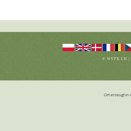
© WYPR.CH |
Ort erzeugt i