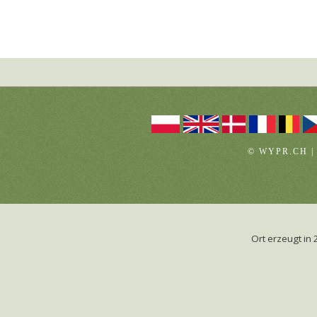
© WYPR.CH |
Ort erzeugt i