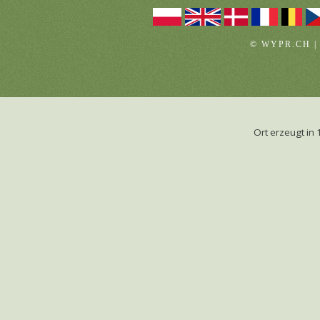
© WYPR.CH |
Ort erzeugt i