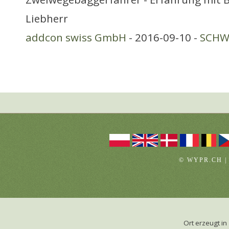
Liebherr
addcon swiss GmbH
- 2016-09-10 -
SCHWE
© WYPR.CH |
Ort erzeugt 