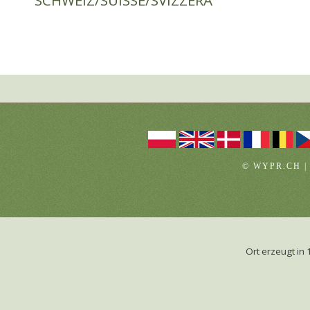
SCHWEIZ/SUISSE/SVIZZERA
© WYPR.CH |
Ort erzeugt i