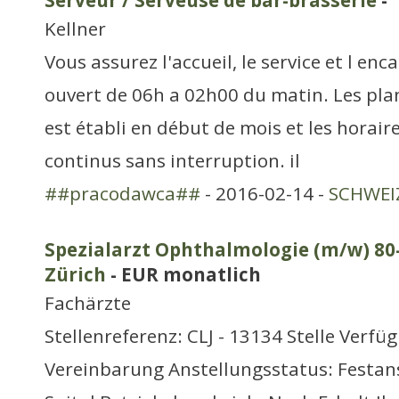
Serveur / Serveuse de bar-brasserie
-
Kellner
Vous assurez l'accueil, le service et l e
ouvert de 06h a 02h00 du matin. Les pl
est établi en début de mois et les horai
continus sans interruption. il
##pracodawca##
- 2016-02-14 -
SCHWEIZ
Spezialarzt Ophthalmologie (m/w) 80
Zürich
- EUR monatlich
Fachärzte
Stellenreferenz: CLJ - 13134 Stelle Verfü
Vereinbarung Anstellungsstatus: Festans