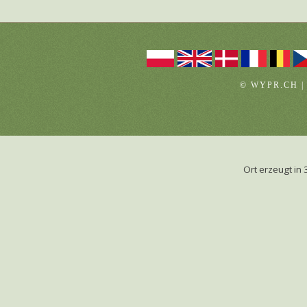
© WYPR.CH |
Ort erzeugt i