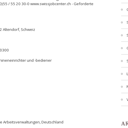
)55 / 55 20 30-0 www.swissjobcenter.ch - Geforderte
2 Altendorf, Schweiz
20300
ineneinrichter und -bediener
che Arbeitsverwaltungen, Deutschland
A