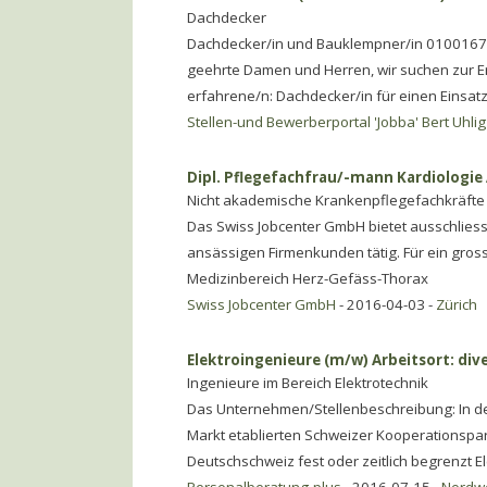
Dachdecker
Dachdecker/in und Bauklempner/in 0100167
geehrte Damen und Herren, wir suchen zur E
erfahrene/n: Dachdecker/in für einen Einsat
Stellen-und Bewerberportal 'Jobba' Bert Uhlig
Dipl. Pflegefachfrau/-mann Kardiologie 
Nicht akademische Krankenpflegefachkräfte
Das Swiss Jobcenter GmbH bietet ausschliessl
ansässigen Firmenkunden tätig. Für ein gross
Medizinbereich Herz-Gefäss-Thorax
Swiss Jobcenter GmbH
- 2016-04-03 -
Zürich
Elektroingenieure (m/w) Arbeitsort: div
Ingenieure im Bereich Elektrotechnik
Das Unternehmen/Stellenbeschreibung: In der
Markt etablierten Schweizer Kooperationspa
Deutschschweiz fest oder zeitlich begrenzt E