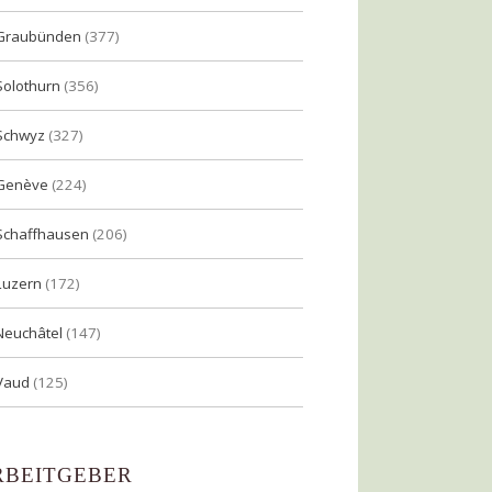
Graubünden
(377)
Solothurn
(356)
Schwyz
(327)
Genève
(224)
Schaffhausen
(206)
Luzern
(172)
Neuchâtel
(147)
Vaud
(125)
RBEITGEBER