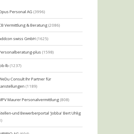
Opus Personal AG
(3996)
CB Vermittlung & Beratung
(2086)
addcon swiss GmbH
(1625)
Personalberatung-plus
(1598)
Job-lb
(1237)
WeDu Consult Ihr Partner für
tanstellungen
(1189)
MPV Maurer Personalvermittlung
(808)
Stellen-und Bewerberportal 'Jobba' Bert Uhlig
1)
IMPIRIO AG
(694)