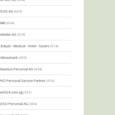
VOXS AG
(653)
B&B
(624)
Deloitte AG
(529)
Clickjob - Medical - Hotel - Gastro
(514)
Yellowshark
(450)
Maximus Personal AG
(434)
PKO Personal Service Partner
(416)
work24.com ag
(331)
ASSO Personal AG
(304)