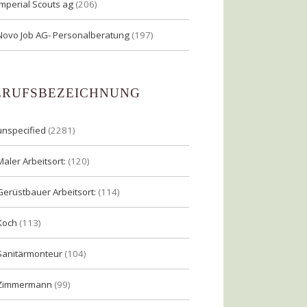
Imperial Scouts ag
(206)
Novo Job AG- Personalberatung
(197)
ERUFSBEZEICHNUNG
unspecified
(2281)
Maler Arbeitsort:
(120)
Gerüstbauer Arbeitsort:
(114)
Koch
(113)
Sanitärmonteur
(104)
Zimmermann
(99)