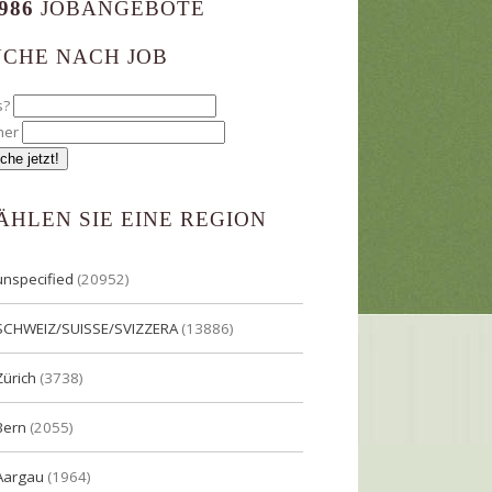
986
JOBANGEBOTE
UCHE NACH JOB
s?
her
ÄHLEN SIE EINE REGION
unspecified
(20952)
SCHWEIZ/SUISSE/SVIZZERA
(13886)
Zürich
(3738)
Bern
(2055)
Aargau
(1964)