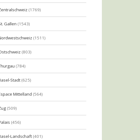
Zentralschweiz
(1769)
St. Gallen
(1543)
Nordwestschweiz
(1511)
Ostschweiz
(803)
Thurgau
(784)
Basel-Stadt
(625)
Espace Mittelland
(564)
Zug
(509)
Valais
(456)
Basel-Landschaft
(401)