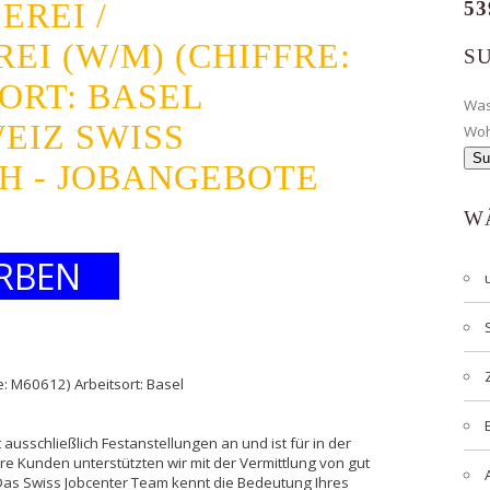
EREI /
53
EI (W/M) (CHIFFRE:
S
SORT: BASEL
Wa
IZ SWISS
Wo
H - JOBANGEBOTE
W
RBEN
re: M60612) Arbeitsort: Basel
ausschließlich Festanstellungen an und ist für in der
e Kunden unterstützten wir mit der Vermittlung von gut
as Swiss Jobcenter Team kennt die Bedeutung Ihres