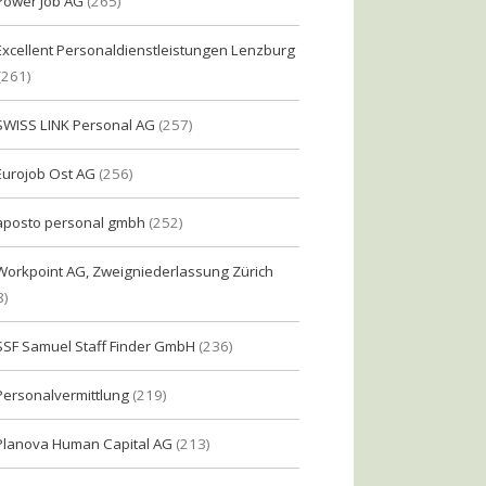
Power Job AG
(265)
Excellent Personaldienstleistungen Lenzburg
(261)
SWISS LINK Personal AG
(257)
Eurojob Ost AG
(256)
aposto personal gmbh
(252)
Workpoint AG, Zweigniederlassung Zürich
8)
SSF Samuel Staff Finder GmbH
(236)
Personalvermittlung
(219)
Planova Human Capital AG
(213)