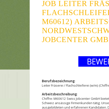
JOB LEITER FRÄS
FLACHSCHLEIFER
M60612) ARBEIT
NORDWESTSCHWE
JOBCENTER GMB
BEWE
Berufsbezeichnung
:
Leiter Fräserei / Flachschleiferei (w/m) (Chiff
Arbeitsbeschreibung
:
Chiffre: M60612 Swiss Jobcenter GmbH bietet 
Schweiz ansässige Firmenkunden tätig. Unser
ausgebildeten und erfahrenen Kandidaten. D