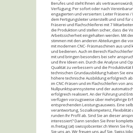
Berufes und steht Ihnen als vertrauenswürdig
Verfügung. Per sofort oder nach Vereinbaru
engagierten und versierten: Leiter Fräserei / 
dem Fertigungsleiter unterstellt und sind für
Fräserei und Flachschleiferei mit 7 Mitarbeit
die Produktion und stellen sicher, dass die V
Arbeitssicherheit eingehalten werden. Mit de
stimmen mit den anderen Abteilungen die vor
mit modernen CNC- Fräsmaschinen aus und k
und bedienen. Auch im Bereich Flachschleifen 
mit und bringen besonders bei sehr anspruch
und Ihre Ideen ein. Durch die Analyse und O
Qualität zu verbessern und die Produktivität ko
technischen Grundausbildung haben Sie eine 
höhere technische Ausbildung erfolgreich a
im CNC-Fräsen und im Flachschleifen von ansp
Nullpunktspannsysteme und der automatisch
erfolgreich realisiert. An der Führung und En
verfügen vorzugsweise über mehrjährige Erfa
entsprechenden Leistungsausweis. Eine selbs
verantwortung, Sozialkompetenz, Flexibilitä
runden Ihr Profil ab. Sind Sie an dieser an
interessiert? Dann senden Sie Ihrer komplett
m.freitag (at) swissjobcenter.ch Wenn Sie F
Sie uns an. Wir freuen uns auf Sie. Swiss Jo