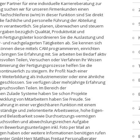
er Partner für eine individuelle Karriereberatung zur
ng suchen wir für unseren Firmenkunden einen
Flachschleiferei (w/m) In dieser Funktion sind Sie direkt
 die fachliche und personelle Führung der Abteilung
ern verantwortlich. Sie planen, überwachen und steuern
orgaben bezüglich Qualität, Produktivität und
m Fertigungsleiter koordinieren Sie die Auslastung und
- und nachgelagerten Tätigkeiten ab. Sie kennen sich
önnen diese mittels CAM programmieren, einrichten
bringen Sie Erfahrung mit. Sie arbeiten bei Bedarf aktiv
svollen Teilen, Versuchen oder Verfahren Ihr Wissen
ptimierung der Fertigungsprozesse helfen Sie die
ntinuierlich zu steigern. Ihr Profil: Nach einer
Weiterbildung als Industriemeister oder eine ähnliche
bgeschlossen. Sie verfügen über mehrjährige Erfahrung
ruchsvollen Teilen. Im Bereich der
en Zulade Systeme haben Sie schon Projekte
twicklung von Mitarbeitern haben Sie Freude. Sie
hrung in einer vergleichbaren Funktion mit einem
tändige und zielorientierte Arbeitsweise, hohe Eigen-
t und Belastbarkeit sowie Durchsetzungs-vermögen
spruchsvollen und abwechslungsreichen Aufgabe
en Bewerbungsunterlagen inkl. Foto per Mail an
ragen haben oder weitere Informationen benötigen rufen
bcenter GmbH Herr Matthias Freitag Personalberater