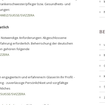
Krankenschwester/pfleger bzw. Gesundheits- und
rungen:
HWEIZ/SUISSE/SVIZZERA
atlich
B
/in Notwendige Anforderungen: Abgeschlossene
rfahrung erforderlich. Beherrschung der deutschen
ben gehören folgende
IZZERA
engagierte/n und erfahrene/n Glaser/in Ihr Profil: -
g - zuverlässige Persönlichkeit und sorgfältige
rkliches
SUISSE/SVIZZERA