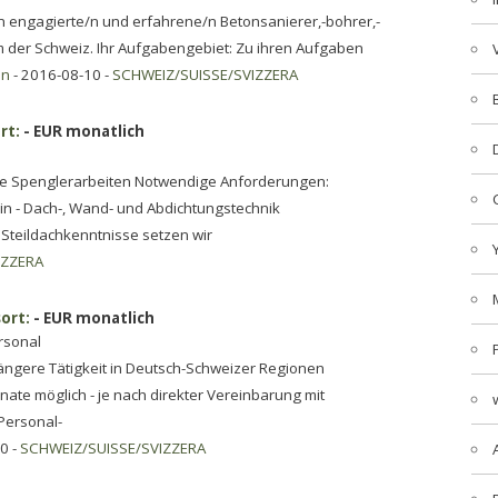
n engagierte/n und erfahrene/n Betonsanierer,-bohrer,-
 der Schweiz. Ihr Aufgabengebiet: Zu ihren Aufgaben
en
- 2016-08-10 -
SCHWEIZ/SUISSE/SVIZZERA
rt:
- EUR monatlich
owie Spenglerarbeiten Notwendige Anforderungen:
n - Dach-, Wand- und Abdichtungstechnik
 Steildachkenntnisse setzen wir
IZZERA
ort:
- EUR monatlich
rsonal
 längere Tätigkeit in Deutsch-Schweizer Regionen
ate möglich - je nach direkter Vereinbarung mit
 Personal-
0 -
SCHWEIZ/SUISSE/SVIZZERA