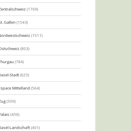
Zentralschweiz
(1769)
St. Gallen
(1543)
Nordwestschweiz
(1511)
Ostschweiz
(803)
Thurgau
(784)
Basel-Stadt
(625)
Espace Mittelland
(564)
Zug
(509)
Valais
(456)
Basel-Landschaft
(401)