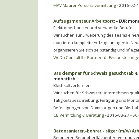
MPV Maurer Personalvermittlung
- 2016-02-1
Aufzugsmonteur Arbeitsort:
- EUR mona
Elektromechaniker und verwandte Berufe
Wir suchen zur Erweiterung des Teams eine/
montieren komplette Aufzugsanlagen in Neuba
organisieren Sie sich selbständig und pfleg
WeDu Consult Ihr Partner für Festanstellung
Bauklempner für Schweiz gesucht (ab 4.0
monatlich
Blechkaltverformer
Wir suchen für Schweizer Unternehmen qualif
Tätigkeitsbeschreibung: Fertigung und Mont
Befestigungen von Dämmungen und Blechab
CB Vermittlung & Beratung
- 2016-03-27 -
SC
Betonsanierer,-bohrer,- säger (m/w) Arb
Betonierer, Betonoberflächenfertiger und v