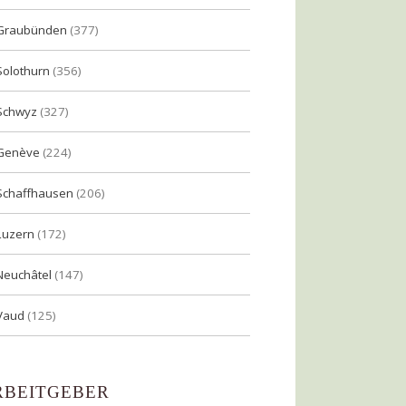
Graubünden
(377)
Solothurn
(356)
Schwyz
(327)
Genève
(224)
Schaffhausen
(206)
Luzern
(172)
Neuchâtel
(147)
Vaud
(125)
RBEITGEBER