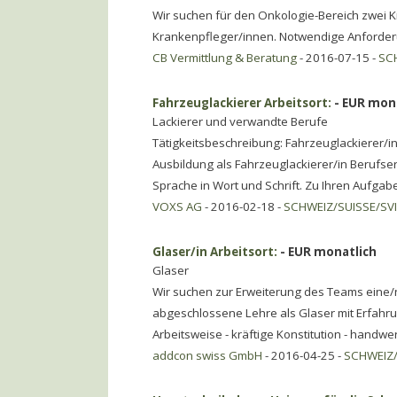
Wir suchen für den Onkologie-Bereich zwei 
Krankenpfleger/innen. Notwendige Anforde
CB Vermittlung & Beratung
- 2016-07-15 -
SC
Fahrzeuglackierer Arbeitsort:
- EUR mon
Lackierer und verwandte Berufe
Tätigkeitsbeschreibung: Fahrzeuglackierer
Ausbildung als Fahrzeuglackierer/in Berufse
Sprache in Wort und Schrift. Zu Ihren Aufga
VOXS AG
- 2016-02-18 -
SCHWEIZ/SUISSE/SV
Glaser/in Arbeitsort:
- EUR monatlich
Glaser
Wir suchen zur Erweiterung des Teams eine/n 
abgeschlossene Lehre als Glaser mit Erfahrun
Arbeitsweise - kräftige Konstitution - handwe
addcon swiss GmbH
- 2016-04-25 -
SCHWEIZ/