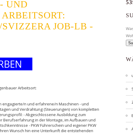
- UND
53
ARBEITSORT:
S
/SVIZZERA JOB-LB -
Wa
Wo
W
RBEN
genbauer Arbeitsort:
n engagierte/n und erfahrene/n Maschinen - und
ntagen und Verdrahtung (Steuerungen) von kompletten
rungsprofil: - Abgeschlossene Ausbildung zum
er Berufserfahrung in der Montage, im Aufbauen und
utschkenntnisse - PKW Führerschein und eigener PKW
f Ihren Wunsch hin eine Unterkunft die entstehenden