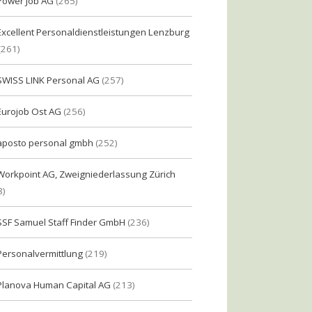
Power Job AG
(265)
Excellent Personaldienstleistungen Lenzburg
(261)
SWISS LINK Personal AG
(257)
Eurojob Ost AG
(256)
aposto personal gmbh
(252)
Workpoint AG, Zweigniederlassung Zürich
8)
SSF Samuel Staff Finder GmbH
(236)
Personalvermittlung
(219)
Planova Human Capital AG
(213)