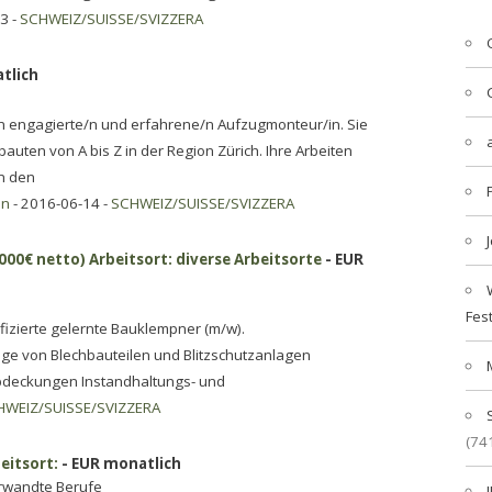
3 -
SCHWEIZ/SUISSE/SVIZZERA
tlich
n engagierte/n und erfahrene/n Aufzugmonteur/in. Sie
uten von A bis Z in der Region Zürich. Ihre Arbeiten
en den
en
- 2016-06-14 -
SCHWEIZ/SUISSE/SVIZZERA
00€ netto) Arbeitsort: diverse Arbeitsorte
- EUR
Fes
izierte gelernte Bauklempner (m/w).
age von Blechbauteilen und Blitzschutzanlagen
deckungen Instandhaltungs- und
HWEIZ/SUISSE/SVIZZERA
(74
eitsort:
- EUR monatlich
erwandte Berufe