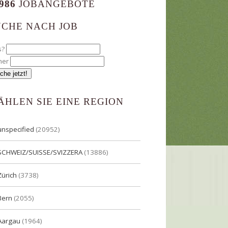
986
JOBANGEBOTE
UCHE NACH JOB
s?
her
ÄHLEN SIE EINE REGION
unspecified
(20952)
SCHWEIZ/SUISSE/SVIZZERA
(13886)
Zürich
(3738)
Bern
(2055)
Aargau
(1964)