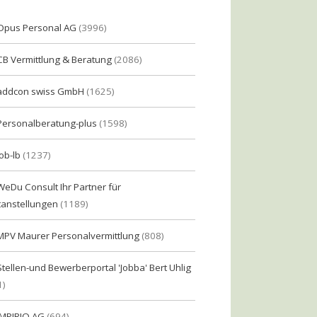
Opus Personal AG
(3996)
CB Vermittlung & Beratung
(2086)
addcon swiss GmbH
(1625)
Personalberatung-plus
(1598)
Job-lb
(1237)
WeDu Consult Ihr Partner für
tanstellungen
(1189)
MPV Maurer Personalvermittlung
(808)
Stellen-und Bewerberportal 'Jobba' Bert Uhlig
1)
IMPIRIO AG
(694)