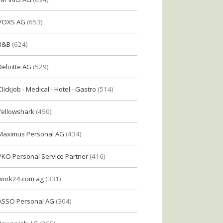
VOXS AG
(653)
B&B
(624)
Deloitte AG
(529)
Clickjob - Medical - Hotel - Gastro
(514)
Yellowshark
(450)
Maximus Personal AG
(434)
PKO Personal Service Partner
(416)
work24.com ag
(331)
ASSO Personal AG
(304)