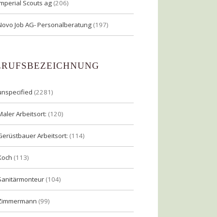
Imperial Scouts ag
(206)
Novo Job AG- Personalberatung
(197)
ERUFSBEZEICHNUNG
unspecified
(2281)
Maler Arbeitsort:
(120)
Gerüstbauer Arbeitsort:
(114)
Koch
(113)
Sanitärmonteur
(104)
Zimmermann
(99)