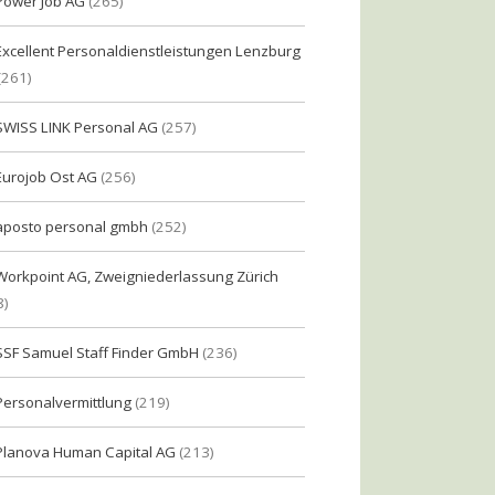
Power Job AG
(265)
Excellent Personaldienstleistungen Lenzburg
(261)
SWISS LINK Personal AG
(257)
Eurojob Ost AG
(256)
aposto personal gmbh
(252)
Workpoint AG, Zweigniederlassung Zürich
8)
SSF Samuel Staff Finder GmbH
(236)
Personalvermittlung
(219)
Planova Human Capital AG
(213)