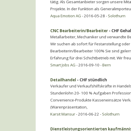
tätig. Als Gesamtanbieter sorgen unsere Mita
Projekte. In der Funktion als Generalimporteu
Aqua Emotion AG
- 2016-05-28 -
Solothurn
CNC Bearbeiterin/Bearbeiter
- CHF Gehal
Metallarbeiter, Mechaniker und verwandte B
Wir suchen ab sofort für Festanstellung ode
Bearbeiterin/Bearbeiter 100% Sie sind geler
Erfahrung für drei Schichtbetrieb mit. Wir fre
Smart Jobs AG
- 2016-09-10 -
Bern
Detailhandel
- CHF stündlich
Verkäufer und Verkaufshilfskräfte in Hande
Stundenlohn 20- 100 % Aufgaben Professione
Convenience-Produkte Kasseneinsätze Verk
(Warenpräsentation,
Karsit Mansur
- 2016-06-22 -
Solothurn
Dienstleistungsorientierten kaufmänni