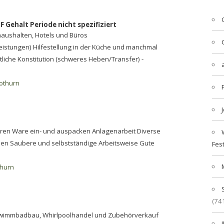
F Gehalt Periode nicht spezifiziert
haushalten, Hotels und Büros
leistungen) Hilfestellung in der Küche und manchmal
liche Konstitution (schweres Heben/Transfer) -
othurn
ieren Ware ein- und auspacken Anlagenarbeit Diverse
hnen Saubere und selbstständige Arbeitsweise Gute
Fes
thurn
(74
Schwimmbadbau, Whirlpoolhandel und Zubehörverkauf