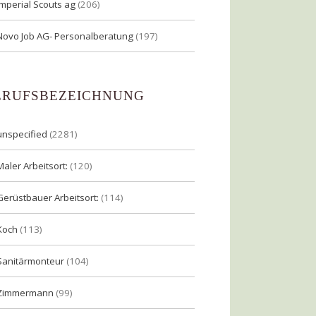
Imperial Scouts ag
(206)
Novo Job AG- Personalberatung
(197)
ERUFSBEZEICHNUNG
unspecified
(2281)
Maler Arbeitsort:
(120)
Gerüstbauer Arbeitsort:
(114)
Koch
(113)
Sanitärmonteur
(104)
Zimmermann
(99)