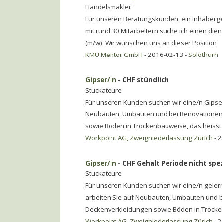
Handelsmakler
Für unseren Beratungskunden, ein inhaberg
mit rund 30 Mitarbeitern suche ich einen di
(m/w). Wir wünschen uns an dieser Position
KMU Mentor GmbH
- 2016-02-13 -
Solothurn
Gipser/in
- CHF stündlich
Stuckateure
Für unseren Kunden suchen wir eine/n Gipser
Neubauten, Umbauten und bei Renovationen.
sowie Böden in Trockenbauweise, das heisst
Workpoint AG, Zweigniederlassung Zürich
- 
Gipser/in
- CHF Gehalt Periode nicht spez
Stuckateure
Für unseren Kunden suchen wir eine/n gelern
arbeiten Sie auf Neubauten, Umbauten und b
Deckenverkleidungen sowie Böden in Trock
Workpoint AG, Zweigniederlassung Zürich
- 