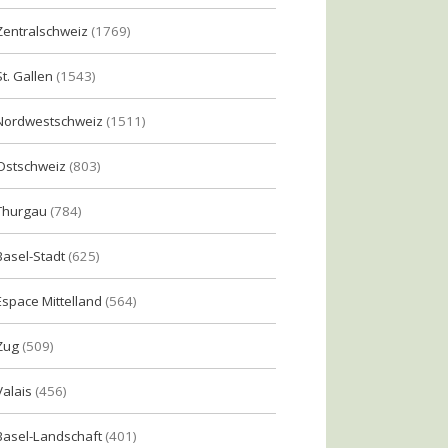
Zentralschweiz
(1769)
St. Gallen
(1543)
Nordwestschweiz
(1511)
Ostschweiz
(803)
Thurgau
(784)
Basel-Stadt
(625)
Espace Mittelland
(564)
Zug
(509)
Valais
(456)
Basel-Landschaft
(401)