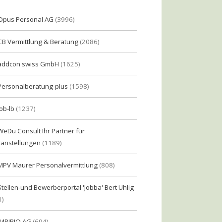
Opus Personal AG
(3996)
CB Vermittlung & Beratung
(2086)
addcon swiss GmbH
(1625)
Personalberatung-plus
(1598)
Job-lb
(1237)
WeDu Consult Ihr Partner für
tanstellungen
(1189)
MPV Maurer Personalvermittlung
(808)
Stellen-und Bewerberportal 'Jobba' Bert Uhlig
1)
IMPIRIO AG
(694)