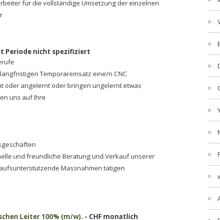
rbeiter für die vollständige Umsetzung der einzelnen
r
t Periode nicht spezifiziert
erufe
r langfristigen Temporäreinsatz eine/n CNC
nt oder angelernt oder bringen ungelernt etwas
uen uns auf Ihre
lsgeschäften
lle und freundliche Beratung und Verkauf unserer
aufsunterstützende Massnahmen tätigen
schen Leiter 100% (m/w).
- CHF monatlich