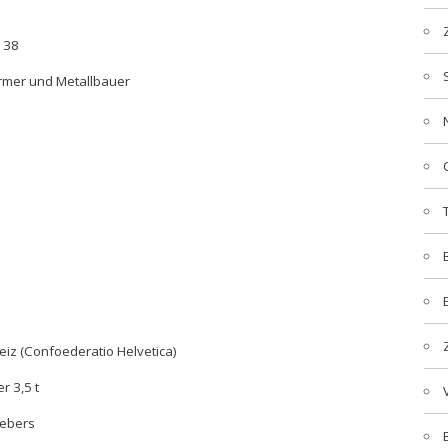
 38
ormer und Metallbauer
iz (Confoederatio Helvetica)
r 3,5 t
gebers