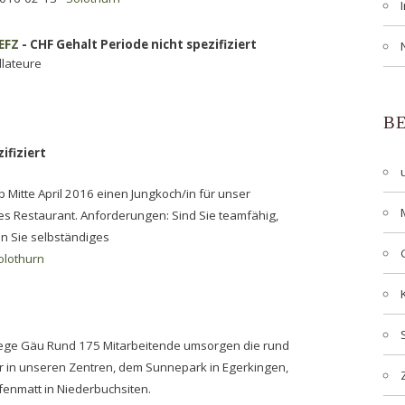
EFZ
- CHF Gehalt Periode nicht spezifiziert
llateure
B
ifiziert
 Mitte April 2016 einen Jungkoch/in für unser
es Restaurant. Anforderungen: Sind Sie teamfähig,
en Sie selbständiges
olothurn
lege Gäu Rund 175 Mitarbeitende umsorgen die rund
n unseren Zentren, dem Sunnepark in Egerkingen,
enmatt in Niederbuchsiten.