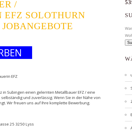
R /
53
 EFZ SOLOTHURN
S
- JOBANGEBOTE
Wa
Wo
RBEN
W
auerin EFZ
z in Subingen einen gelernten Metallbauer EFZ / eine
t, selbständig und zuverlässig. Wenn Sie in der Nähe von
gt. Wir freuen uns auf Ihre komplette Bewerbung.
trasse 25 3250 Lyss