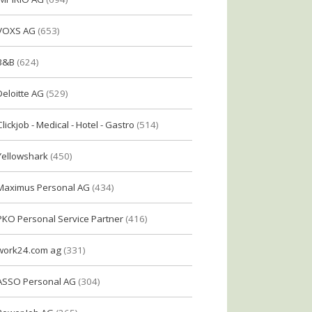
VOXS AG
(653)
B&B
(624)
Deloitte AG
(529)
Clickjob - Medical - Hotel - Gastro
(514)
Yellowshark
(450)
Maximus Personal AG
(434)
PKO Personal Service Partner
(416)
work24.com ag
(331)
ASSO Personal AG
(304)