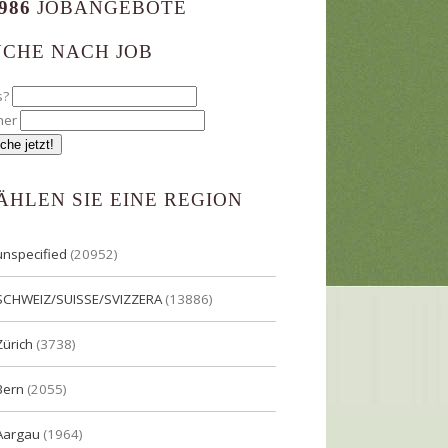
986
JOBANGEBOTE
UCHE NACH JOB
s?
her
ÄHLEN SIE EINE REGION
unspecified
(20952)
SCHWEIZ/SUISSE/SVIZZERA
(13886)
Zürich
(3738)
Bern
(2055)
Aargau
(1964)