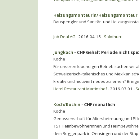
Heizungsmonteurin/Heizungsmonteur 
Bauspengler und Sanitär- und Heizungsinsta
Job Deal AG
- 2016-04-15 -
Solothurn
Jungkoch
- CHF Gehalt Periode nicht spez
Köche
Für unseren lebendigen Betrieb suchen wir ab
Schweizerisch-Italienisches und Mexikanisch
kreativ und motiviert neues zu lernen? Bring
Hotel Restaurant Martinshof
- 2016-03-01 -
S
Koch/Köchin
- CHF monatlich
Köche
Genossenschaft für Altersbetreuung und Pf
151 Heimbewohnerinnen und Heimbewohner i
dem Roggenpark in Oensingen und der Stapf