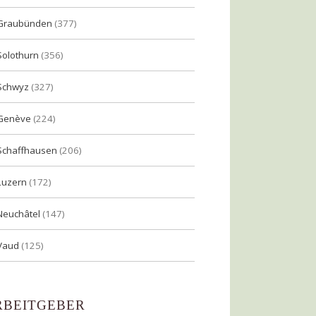
Graubünden
(377)
Solothurn
(356)
Schwyz
(327)
Genève
(224)
Schaffhausen
(206)
Luzern
(172)
Neuchâtel
(147)
Vaud
(125)
RBEITGEBER