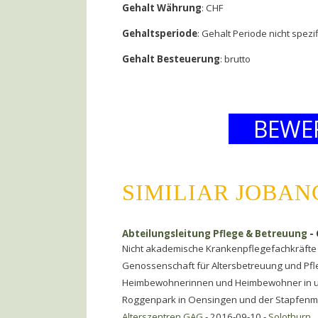
Gehalt Währung
: CHF
Gehaltsperiode
: Gehalt Periode nicht spezif
Gehalt Besteuerung
: brutto
BEWE
SIMILIAR JOBA
Abteilungsleitung Pflege & Betreuung
- 
Nicht akademische Krankenpflegefachkräfte
Genossenschaft für Altersbetreuung und Pf
Heimbewohnerinnen und Heimbewohner in un
Roggenpark in Oensingen und der Stapfenmat
Alterszentren GAG
- 2016-09-10 -
Solothurn