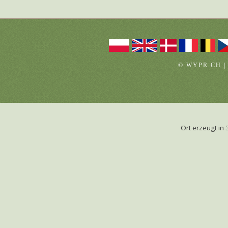
© WYPR.CH |
Ort erzeugt i