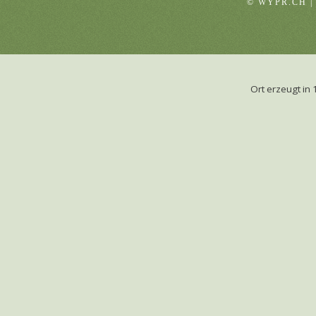
© WYPR.CH |
Ort erzeugt i