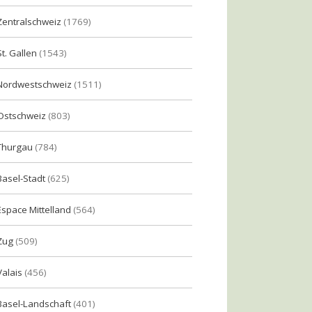
Zentralschweiz
(1769)
St. Gallen
(1543)
Nordwestschweiz
(1511)
Ostschweiz
(803)
Thurgau
(784)
Basel-Stadt
(625)
Espace Mittelland
(564)
Zug
(509)
Valais
(456)
Basel-Landschaft
(401)