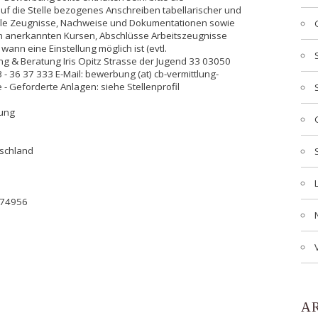
f die Stelle bezogenes Anschreiben tabellarischer und
alle Zeugnisse, Nachweise und Dokumentationen sowie
an anerkannten Kursen, Abschlüsse Arbeitszeugnisse
 wann eine Einstellung möglich ist (evtl.
g & Beratung Iris Opitz Strasse der Jugend 33 03050
 - 36 37 333 E-Mail: bewerbung (at) cb-vermittlung-
- Geforderte Anlagen: siehe Stellenprofil
tung
tschland
774956
A