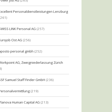
Power Job AG
(265)
Excellent Personaldienstleistungen Lenzburg
(261)
SWISS LINK Personal AG
(257)
Eurojob Ost AG
(256)
aposto personal gmbh
(252)
Workpoint AG, Zweigniederlassung Zürich
8)
SSF Samuel Staff Finder GmbH
(236)
Personalvermittlung
(219)
Planova Human Capital AG
(213)