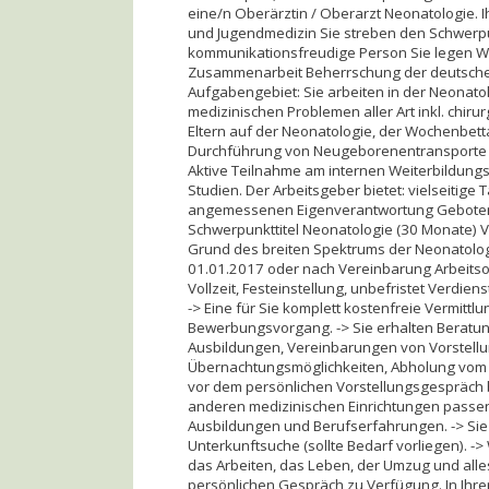
eine/n Oberärztin / Oberarzt Neonatologie. I
und Jugendmedizin Sie streben den Schwerp
kommunikationsfreudige Person Sie legen Wer
Zusammenarbeit Beherrschung der deutschen 
Aufgabengebiet: Sie arbeiten in der Neonato
medizinischen Problemen aller Art inkl. chir
Eltern auf der Neonatologie, der Wochenbetta
Durchführung von Neugeborenentransporte m
Aktive Teilnahme am internen Weiterbildung
Studien. Der Arbeitsgeber bietet: vielseitige 
angemessenen Eigenverantwortung Geboten w
Schwerpunkttitel Neonatologie (30 Monate) V
Grund des breiten Spektrums der Neonatolog
01.01.2017 oder nach Vereinbarung Arbeitso
Vollzeit, Festeinstellung, unbefristet Verdi
-> Eine für Sie komplett kostenfreie Vermittl
Bewerbungsvorgang. -> Sie erhalten Beratun
Ausbildungen, Vereinbarungen von Vorstell
Übernachtungsmöglichkeiten, Abholung vom B
vor dem persönlichen Vorstellungsgespräch b
anderen medizinischen Einrichtungen passend
Ausbildungen und Berufserfahrungen. -> Sie
Unterkunftsuche (sollte Bedarf vorliegen). ->
das Arbeiten, das Leben, der Umzug und alles
persönlichen Gespräch zu Verfügung. In Ihrer