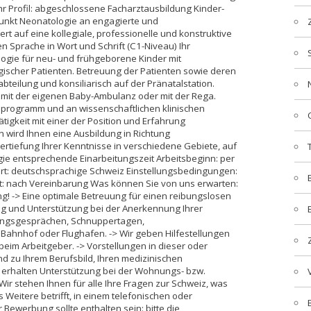
hr Profil: abgeschlossene Facharztausbildung Kinder-
unkt Neonatologie an engagierte und
t auf eine kollegiale, professionelle und konstruktive
Sprache in Wort und Schrift (C1-Niveau) Ihr
logie für neu- und frühgeborene Kinder mit
urgischer Patienten. Betreuung der Patienten sowie deren
bteilung und konsiliarisch auf der Pränatalstation.
it der eigenen Baby-Ambulanz oder mit der Rega.
sprogramm und an wissenschaftlichen klinischen
Tätigkeit mit einer der Position und Erfahrung
ird Ihnen eine Ausbildung in Richtung
ertiefung Ihrer Kenntnisse in verschiedene Gebiete, auf
ie entsprechende Einarbeitungszeit Arbeitsbeginn: per
rt: deutschsprachige Schweiz Einstellungsbedingungen:
enst: nach Vereinbarung Was können Sie von uns erwarten:
ung! -> Eine optimale Betreuung für einen reibungslosen
g und Unterstützung bei der Anerkennung Ihrer
ungsgesprächen, Schnuppertagen,
ahnhof oder Flughafen. -> Wir geben Hilfestellungen
eim Arbeitgeber. -> Vorstellungen in dieser oder
 zu Ihrem Berufsbild, Ihren medizinischen
 erhalten Unterstützung bei der Wohnungs- bzw.
 Wir stehen Ihnen für alle Ihre Fragen zur Schweiz, was
 Weitere betrifft, in einem telefonischen oder
 Bewerbung sollte enthalten sein: bitte die