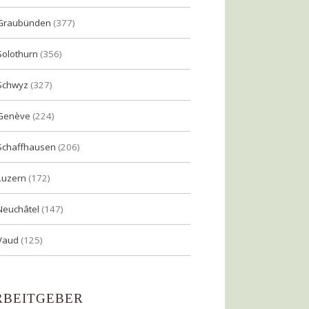
Graubünden
(377)
Solothurn
(356)
Schwyz
(327)
Genève
(224)
Schaffhausen
(206)
Luzern
(172)
Neuchâtel
(147)
Vaud
(125)
RBEITGEBER