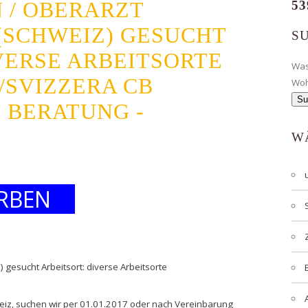
 / OBERARZT
53
(SCHWEIZ) GESUCHT
S
VERSE ARBEITSORTE
Wa
/SVIZZERA CB
Wo
 BERATUNG -
W
RBEN
 gesucht Arbeitsort: diverse Arbeitsorte
hweiz, suchen wir per 01.01.2017 oder nach Vereinbarung