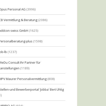
Opus Personal AG
(3996)
CB Vermittlung & Beratung
(2086)
addcon swiss GmbH
(1625)
Personalberatung-plus
(1598)
Job-lb
(1237)
WeDu Consult Ihr Partner für
tanstellungen
(1189)
MPV Maurer Personalvermittlung
(808)
Stellen-und Bewerberportal 'Jobba' Bert Uhlig
1)
IMPIRIO AG
(694)