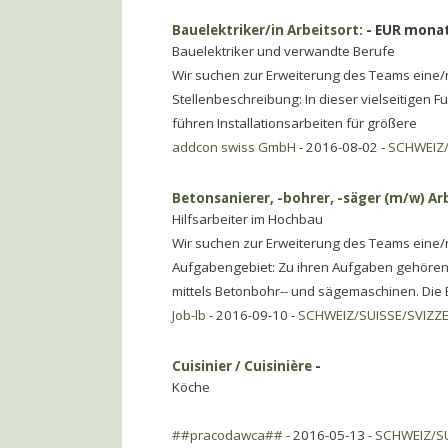
Bauelektriker/in Arbeitsort:
- EUR monat
Bauelektriker und verwandte Berufe
Wir suchen zur Erweiterung des Teams eine/n
Stellenbeschreibung: In dieser vielseitigen 
führen Installationsarbeiten für größere
addcon swiss GmbH
- 2016-08-02 -
SCHWEIZ/
Betonsanierer, -bohrer, -säger (m/w) Ar
Hilfsarbeiter im Hochbau
Wir suchen zur Erweiterung des Teams eine/n
Aufgabengebiet: Zu ihren Aufgaben gehören 
mittels Betonbohr-- und sägemaschinen. Die 
Job-lb
- 2016-09-10 -
SCHWEIZ/SUISSE/SVIZZ
Cuisinier / Cuisinière
-
Köche
##pracodawca##
- 2016-05-13 -
SCHWEIZ/SU