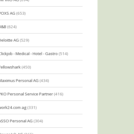
VOXS AG
(653)
B&B
(624)
Deloitte AG
(529)
Clickjob - Medical - Hotel - Gastro
(514)
Yellowshark
(450)
Maximus Personal AG
(434)
PKO Personal Service Partner
(416)
work24.com ag
(331)
ASSO Personal AG
(304)