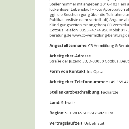
Stellennummer mit angeben 2016-1021 ein au
lückenloser Lebenslauf + Foto Approbation 
ggf. die Bescheinigung über die Teilnahme 
Publikationsliste (sehr vorteilhaft) Angabe ab
Kündigungszeiten mit angeben) CB Vermittlun
Cottbus Telefon: 0355 - 4774 956 Mobil: 0173
beratung.de www.cb-vermittlung-beratung.de 
Angestelltenname
: CB Vermittlung & Bera
Arbeitgeber-Adresse
:
Straße der Jugend 33, D-03050 Cottbus, Deu
Form von Kontakt
: Iris Opitz
Arbeitgeber Telefonnummer
: +49 355 4
Stellenkurzbeschreibung
: Fachärzte
Land
: Schweiz
Region
: SCHWEIZ/SUISSE/SVIZZERA
Vertragslaufzeit
: Unbefristet