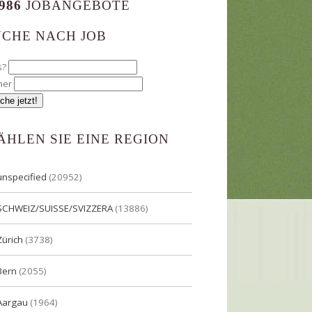
986
JOBANGEBOTE
UCHE NACH JOB
s?
her
ÄHLEN SIE EINE REGION
unspecified
(20952)
SCHWEIZ/SUISSE/SVIZZERA
(13886)
Zürich
(3738)
Bern
(2055)
Aargau
(1964)