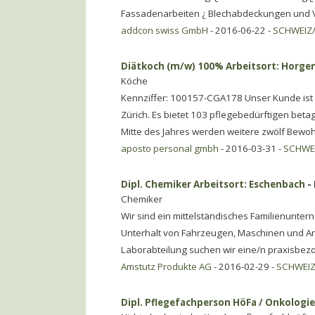
Fassadenarbeiten ¿ Blechabdeckungen und 
addcon swiss GmbH
- 2016-06-22 -
SCHWEIZ/
Diätkoch (m/w) 100% Arbeitsort: Horge
Köche
Kennziffer: 100157-CGA178 Unser Kunde ist e
Zürich. Es bietet 103 pflegebedürftigen bet
Mitte des Jahres werden weitere zwölf Bewo
aposto personal gmbh
- 2016-03-31 -
SCHWEI
Dipl. Chemiker Arbeitsort: Eschenbach
-
Chemiker
Wir sind ein mittelständisches Familienunte
Unterhalt von Fahrzeugen, Maschinen und An
Laborabteilung suchen wir eine/n praxisbez
Amstutz Produkte AG
- 2016-02-29 -
SCHWEIZ
Dipl. Pflegefachperson HöFa / Onkologi