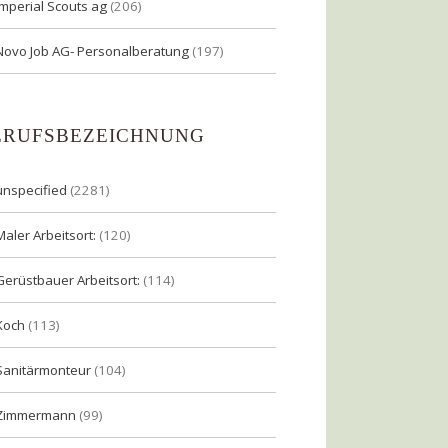
Imperial Scouts ag
(206)
Novo Job AG- Personalberatung
(197)
ERUFSBEZEICHNUNG
unspecified
(2281)
Maler Arbeitsort:
(120)
Gerüstbauer Arbeitsort:
(114)
Koch
(113)
Sanitärmonteur
(104)
Zimmermann
(99)