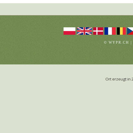
© WYPR.CH |
Ort erzeugt i