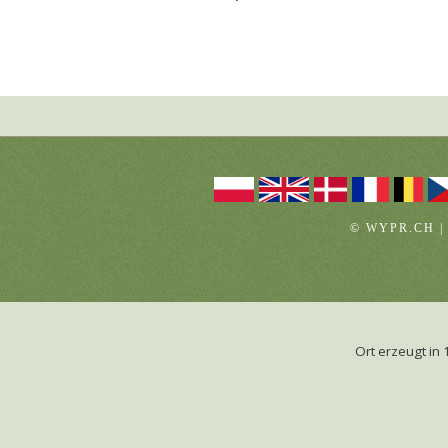
© WYPR.CH |
Ort erzeugt i