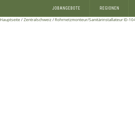
JOBANGEBOTE
REGIONEN
Hauptseite
/
Zentralschweiz
/
Rohrnetzmonteur/Sanitärinstallateur ID-104