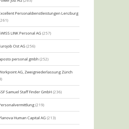
Power Job AG
(265)
Excellent Personaldienstleistungen Lenzburg
(261)
SWISS LINK Personal AG
(257)
Eurojob Ost AG
(256)
aposto personal gmbh
(252)
Workpoint AG, Zweigniederlassung Zürich
8)
SSF Samuel Staff Finder GmbH
(236)
Personalvermittlung
(219)
Planova Human Capital AG
(213)