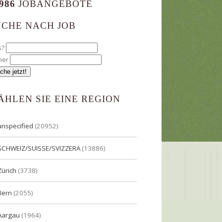
986
JOBANGEBOTE
UCHE NACH JOB
s?
her
ÄHLEN SIE EINE REGION
unspecified
(20952)
SCHWEIZ/SUISSE/SVIZZERA
(13886)
Zürich
(3738)
Bern
(2055)
Aargau
(1964)