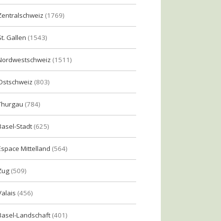
Zentralschweiz
(1769)
St. Gallen
(1543)
Nordwestschweiz
(1511)
Ostschweiz
(803)
Thurgau
(784)
Basel-Stadt
(625)
Espace Mittelland
(564)
Zug
(509)
Valais
(456)
Basel-Landschaft
(401)