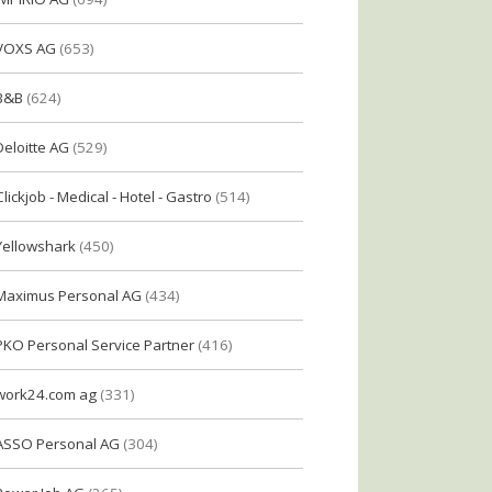
VOXS AG
(653)
B&B
(624)
Deloitte AG
(529)
Clickjob - Medical - Hotel - Gastro
(514)
Yellowshark
(450)
Maximus Personal AG
(434)
PKO Personal Service Partner
(416)
work24.com ag
(331)
ASSO Personal AG
(304)