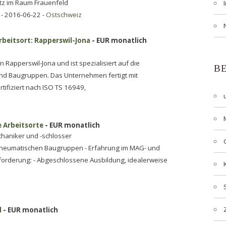
atz im Raum Frauenfeld
- 2016-06-22 -
Ostschweiz
rbeitsort: Rapperswil-Jona
- EUR monatlich
n Rapperswil-Jona und ist spezialisiert auf die
B
und Baugruppen. Das Unternehmen fertigt mit
rtifiziert nach ISO TS 16949,
e Arbeitsorte
- EUR monatlich
haniker und -schlosser
 pneumatischen Baugruppen - Erfahrung im MAG- und
orderung: - Abgeschlossene Ausbildung, idealerweise
l
- EUR monatlich