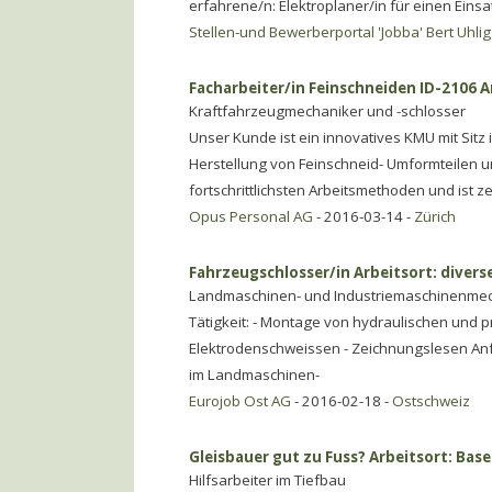
erfahrene/n: Elektroplaner/in für einen Eins
Stellen-und Bewerberportal 'Jobba' Bert Uhlig
Facharbeiter/in Feinschneiden ID-2106 A
Kraftfahrzeugmechaniker und -schlosser
Unser Kunde ist ein innovatives KMU mit Sitz i
Herstellung von Feinschneid- Umformteilen 
fortschrittlichsten Arbeitsmethoden und ist ze
Opus Personal AG
- 2016-03-14 -
Zürich
Fahrzeugschlosser/in Arbeitsort: divers
Landmaschinen- und Industriemaschinenmec
Tätigkeit: - Montage von hydraulischen und
Elektrodenschweissen - Zeichnungslesen Anf
im Landmaschinen-
Eurojob Ost AG
- 2016-02-18 -
Ostschweiz
Gleisbauer gut zu Fuss? Arbeitsort: Base
Hilfsarbeiter im Tiefbau