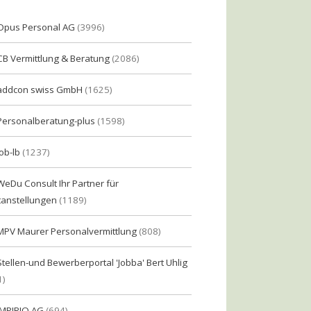
Opus Personal AG
(3996)
CB Vermittlung & Beratung
(2086)
addcon swiss GmbH
(1625)
Personalberatung-plus
(1598)
Job-lb
(1237)
WeDu Consult Ihr Partner für
tanstellungen
(1189)
MPV Maurer Personalvermittlung
(808)
Stellen-und Bewerberportal 'Jobba' Bert Uhlig
1)
IMPIRIO AG
(694)