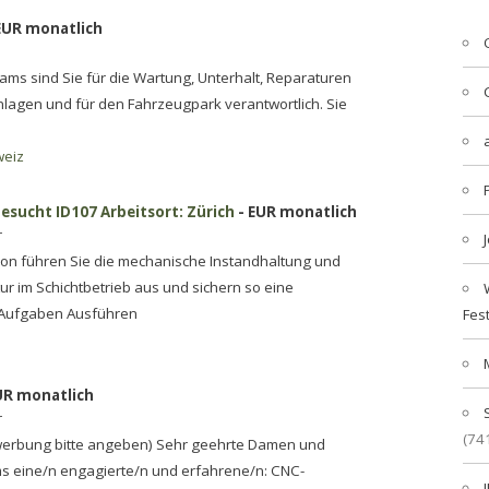
EUR monatlich
ams sind Sie für die Wartung, Unterhalt, Reparaturen
agen und für den Fahrzeugpark verantwortlich. Sie
weiz
esucht ID107 Arbeitsort: Zürich
- EUR monatlich
r
ikon führen Sie die mechanische Instandhaltung und
r im Schichtbetrieb aus und sichern so eine
. Aufgaben Ausführen
Fes
UR monatlich
r
(74
ewerbung bitte angeben) Sehr geehrte Damen und
ms eine/n engagierte/n und erfahrene/n: CNC-