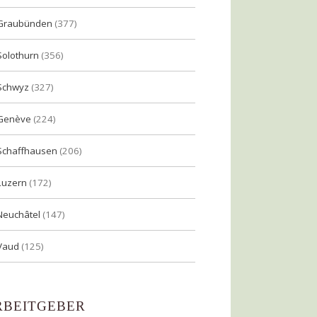
Graubünden
(377)
Solothurn
(356)
Schwyz
(327)
Genève
(224)
Schaffhausen
(206)
Luzern
(172)
Neuchâtel
(147)
Vaud
(125)
RBEITGEBER