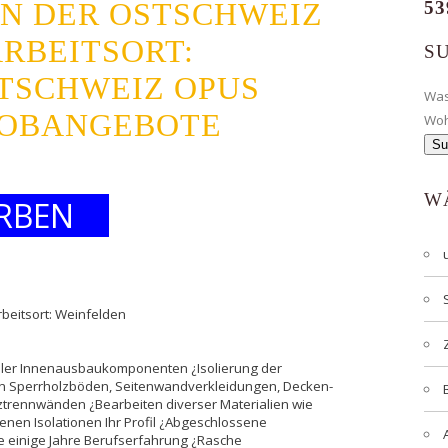
IN DER OSTSCHWEIZ
53
ARBEITSORT:
S
TSCHWEIZ OPUS
Wa
 JOBANGEBOTE
Wo
W
RBEN
rbeitsort: Weinfelden
ller Innenausbaukomponenten ¿Isolierung der
 Sperrholzböden, Seitenwandverkleidungen, Decken-
trennwänden ¿Bearbeiten diverser Materialien wie
enen Isolationen Ihr Profil ¿Abgeschlossene
e einige Jahre Berufserfahrung ¿Rasche