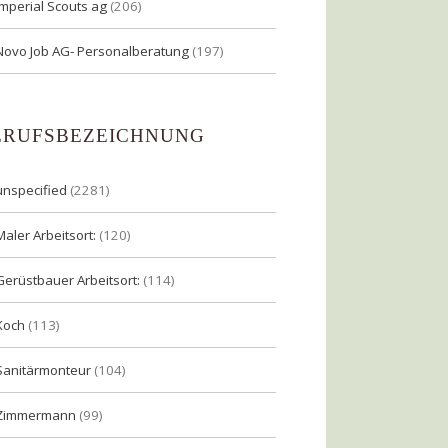
Imperial Scouts ag
(206)
Novo Job AG- Personalberatung
(197)
ERUFSBEZEICHNUNG
unspecified
(2281)
Maler Arbeitsort:
(120)
Gerüstbauer Arbeitsort:
(114)
Koch
(113)
Sanitärmonteur
(104)
Zimmermann
(99)