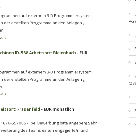
r
rogrammen auf externem 3-D Programmiersystem
AG
en der erstellten Programme an den Anlagen ¿
en
weiz
hinen ID-588 Arbeitsort: Bleienbach
- EUR
r
rogrammen auf externem 3-D Programmiersystem
en der erstellten Programme an den Anlagen ¿
(23
en
weiz
eitsort: Frauenfeld
- EUR monatlich
1001676-5570857 (bei Bewerbung bitte angeben) Sehr
rweiterung des Teams eine/n engagierte/n und