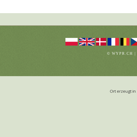
© WYPR.CH |
Ort erzeugt 