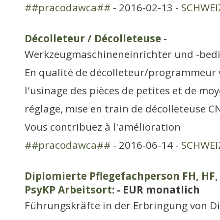
##pracodawca##
- 2016-02-13 -
SCHWEIZ
Décolleteur / Décolleteuse
-
Werkzeugmaschineneinrichter und -bed
En qualité de décolleteur/programmeur 
l'usinage des pièces de petites et de mo
réglage, mise en train de décolleteuse 
Vous contribuez à l'amélioration
##pracodawca##
- 2016-06-14 -
SCHWEIZ
Diplomierte Pflegefachperson FH, HF, D
PsyKP Arbeitsort:
- EUR monatlich
Führungskräfte in der Erbringung von D