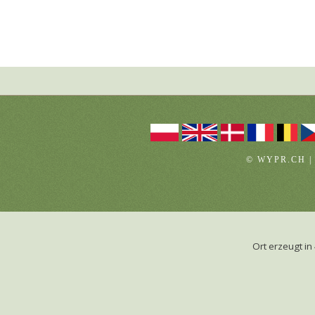
© WYPR.CH |
Ort erzeugt 