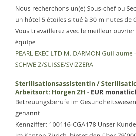
Nous recherchons un(e) Sous-chef ou Se
un hôtel 5 étoiles situé à 30 minutes de 
Vous travaillerez avec le meilleur ouvrie
équipe
PEARL EXEC LTD M. DARMON Guillaume
-
SCHWEIZ/SUISSE/SVIZZERA
Sterilisationsassistentin / Sterilisa
Arbeitsort: Horgen ZH
- EUR monatlic
Betreuungsberufe im Gesundheitswesen,
genannt
Kennziffer: 100116-CGA178 Unser Kunde, 
im Kanton Zürich, bietet den über 79`00