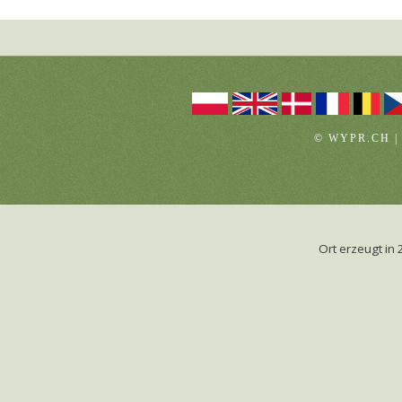
© WYPR.CH |
Ort erzeugt i