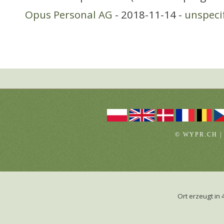
Opus Personal AG
- 2018-11-14 -
unspeci
© WYPR.CH |
Ort erzeugt i