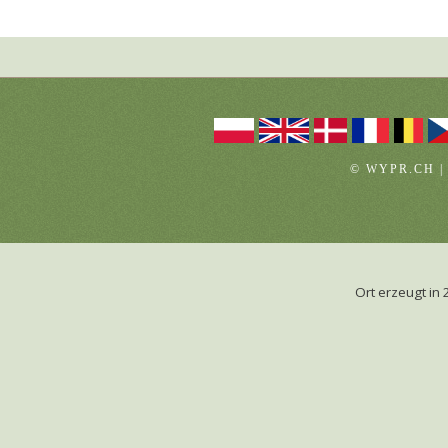
© WYPR.CH |
Ort erzeugt i