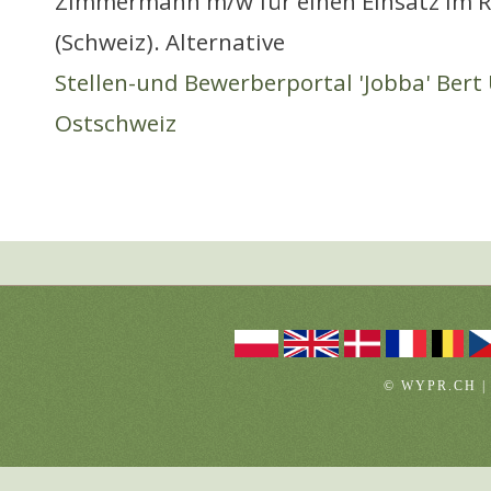
Zimmermann m/w für einen Einsatz im 
(Schweiz). Alternative
Stellen-und Bewerberportal 'Jobba' Bert 
Ostschweiz
© WYPR.CH |