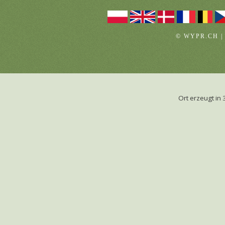
© WYPR.CH |
Ort erzeugt i