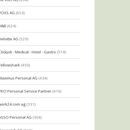
VOXS AG
(653)
B&B
(624)
Deloitte AG
(529)
Clickjob - Medical - Hotel - Gastro
(514)
Yellowshark
(450)
Maximus Personal AG
(434)
PKO Personal Service Partner
(416)
work24.com ag
(331)
ASSO Personal AG
(304)