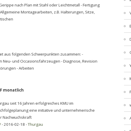
erippe nach Plan mit Stahl oder Leichtmetall - Fertigung
Allgemeine Montagearbeiten, z.B. Halterungen, Sitze,
tischen
ebiet aus folgenden Schwerpunkten zusammen: -
an Neu- und Occasionsfahrzeugen - Diagnose, Revision
törungen - Arbeiten
HF monatlich
urgau seit 16 Jahren erfolgreiches KMU im
chfolgeplanung eine initiative und unternehmerische
ner Nachwuchskraft
V
- 2016-02-18 -
Thurgau