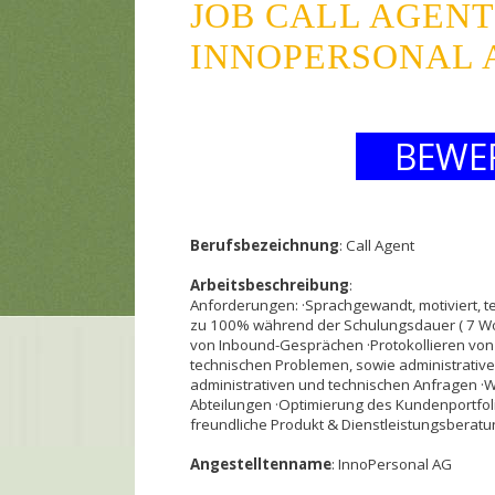
JOB CALL AGEN
INNOPERSONAL 
BEWE
Berufsbezeichnung
: Call Agent
Arbeitsbeschreibung
:
Anforderungen: ·Sprachgewandt, motiviert, tec
zu 100% während der Schulungsdauer ( 7 Woch
von Inbound-Gesprächen ·Protokollieren vo
technischen Problemen, sowie administrativ
administrativen und technischen Anfragen ·
Abteilungen ·Optimierung des Kundenportfolio
freundliche Produkt & Dienstleistungsberat
Angestelltenname
: InnoPersonal AG