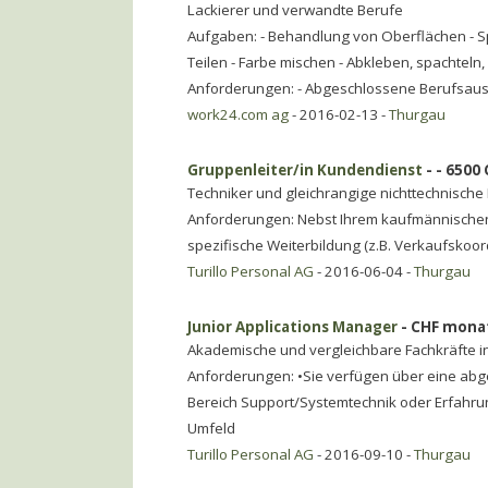
Lackierer und verwandte Berufe
Aufgaben: - Behandlung von Oberflächen - Sp
Teilen - Farbe mischen - Abkleben, spachteln, 
Anforderungen: - Abgeschlossene Berufsaus
work24.com ag
- 2016-02-13 -
Thurgau
Gruppenleiter/in Kundendienst
- - 6500
Techniker und gleichrangige nichttechnische
Anforderungen: Nebst Ihrem kaufmännischen 
spezifische Weiterbildung (z.B. Verkaufskoo
Turillo Personal AG
- 2016-06-04 -
Thurgau
Junior Applications Manager
- CHF monat
Akademische und vergleichbare Fachkräfte i
Anforderungen: •Sie verfügen über eine abg
Bereich Support/Systemtechnik oder Erfahrun
Umfeld
Turillo Personal AG
- 2016-09-10 -
Thurgau