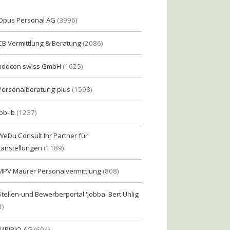
Opus Personal AG
(3996)
CB Vermittlung & Beratung
(2086)
addcon swiss GmbH
(1625)
Personalberatung-plus
(1598)
Job-lb
(1237)
WeDu Consult Ihr Partner für
tanstellungen
(1189)
MPV Maurer Personalvermittlung
(808)
Stellen-und Bewerberportal 'Jobba' Bert Uhlig
1)
IMPIRIO AG
(694)