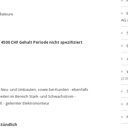
llateure
AG
- 4500 CHF Gehalt Periode nicht spezifiziert
(23
ei Neu- und Umbauten, sowie bei Kunden - ebenfalls
beiten im Bereich Stark- und Schwachstrom -
l: - gelernter Elektromonteur
stündlich