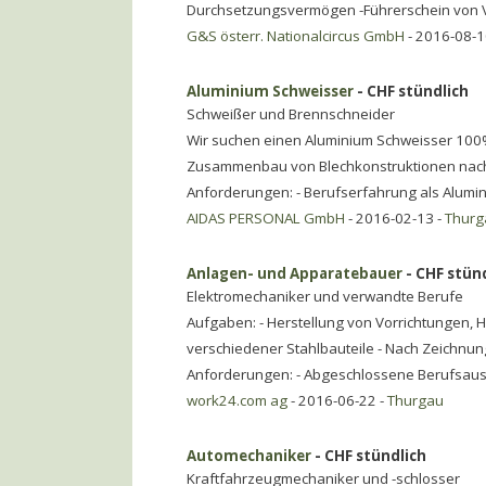
Durchsetzungsvermögen -Führerschein von V
G&S österr. Nationalcircus GmbH
- 2016-08-1
Aluminium Schweisser
- CHF stündlich
Schweißer und Brennschneider
Wir suchen einen Aluminium Schweisser 100
Zusammenbau von Blechkonstruktionen nach P
Anforderungen: - Berufserfahrung als Alumi
AIDAS PERSONAL GmbH
- 2016-02-13 -
Thurg
Anlagen- und Apparatebauer
- CHF stün
Elektromechaniker und verwandte Berufe
Aufgaben: - Herstellung von Vorrichtungen, 
verschiedener Stahlbauteile - Nach Zeichn
Anforderungen: - Abgeschlossene Berufsaus
work24.com ag
- 2016-06-22 -
Thurgau
Automechaniker
- CHF stündlich
Kraftfahrzeugmechaniker und -schlosser