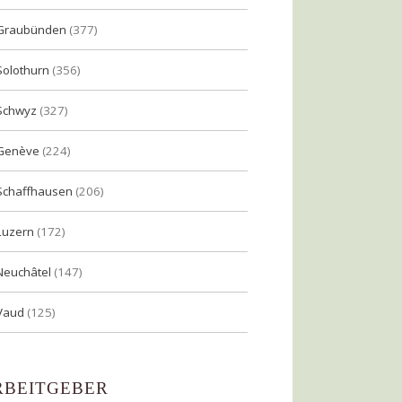
Graubünden
(377)
Solothurn
(356)
Schwyz
(327)
Genève
(224)
Schaffhausen
(206)
Luzern
(172)
Neuchâtel
(147)
Vaud
(125)
RBEITGEBER