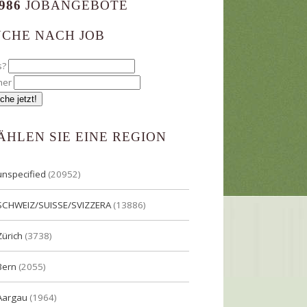
986
JOBANGEBOTE
UCHE NACH JOB
s?
her
ÄHLEN SIE EINE REGION
unspecified
(20952)
SCHWEIZ/SUISSE/SVIZZERA
(13886)
Zürich
(3738)
Bern
(2055)
Aargau
(1964)