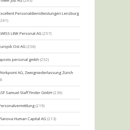
Power Job AG
(265)
Excellent Personaldienstleistungen Lenzburg
(261)
SWISS LINK Personal AG
(257)
Eurojob Ost AG
(256)
aposto personal gmbh
(252)
Workpoint AG, Zweigniederlassung Zürich
8)
SSF Samuel Staff Finder GmbH
(236)
Personalvermittlung
(219)
Planova Human Capital AG
(213)