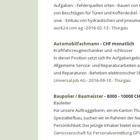
Aufgaben: - Fehlerquellen orten - Bauen von G
von Beschlägen für Türen und Kofferdeckel - 
usw. - Einbau von hydraulischen und pneuma
work24.com ag
- 2016-02-13 -
Thurgau
Automobilfachmann
- CHF monatlich
Kraftfahrzeugmechaniker und -schlosser
In dieser Position setzt sich Ihr Aufgabeng
Allgemeine Service- und Reparaturarbeiten 
und Reparaturen - Beheben elektronischer S
Universal-Job AG
- 2016-09-10 -
Thurgau
Baupolier / Baumeister
- 8000 - 10000 C
Bauleiter
Für unsere Auftraggeberin, ein im Kanton Th
Spezialtiefbau, suchen wir im Rahmen der Na
Persönlichkeit. Der jetzige Inhaber bietet ei
Genossenschaft für Personalvermittlung GP