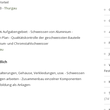
orteil
0 -
Thurgau
% Aufgabengebiet: - Schweissen von Aluminium -
lan - Qualitätskontrolle der geschweissten Bauteile
nium- und Chromstahlschweisser
au
dlich
Fes
Halterungen, Gehäuse, Verkleidungen, usw. - Schweissen
ungen arbeiten - Zusammenbau einzelner Komponenten
bildung als Anlagen-
(74