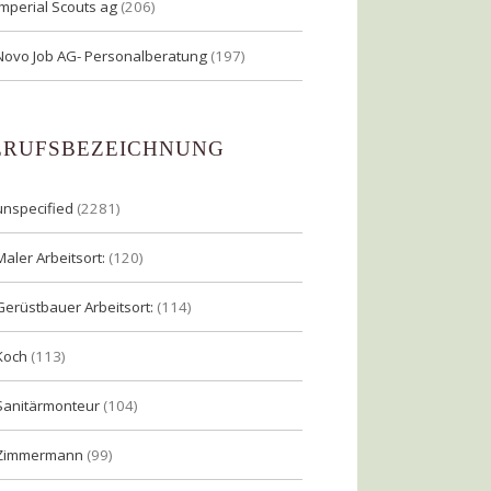
Imperial Scouts ag
(206)
Novo Job AG- Personalberatung
(197)
ERUFSBEZEICHNUNG
unspecified
(2281)
Maler Arbeitsort:
(120)
Gerüstbauer Arbeitsort:
(114)
Koch
(113)
Sanitärmonteur
(104)
Zimmermann
(99)