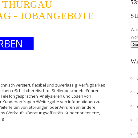
T THURGAU
53
AG - JOBANGEBOTE
S
Wa
Wo
RBEN
W
hnisch versiert, flexibel und zuverlässig ·Verfügbarkeit
en ) ·Schichtbereitschaft Stellenbeschrieb: ·Führen
n Telefongesprächen ·Analysieren und Lösen von
er Kundenanfragen ·Weitergabe von Informationen zu
Weiterleiten von Störungen oder Anrufen an andere
s (Verkaufs-/Beratungsaffinität) ·Kundenorientierte,
ung