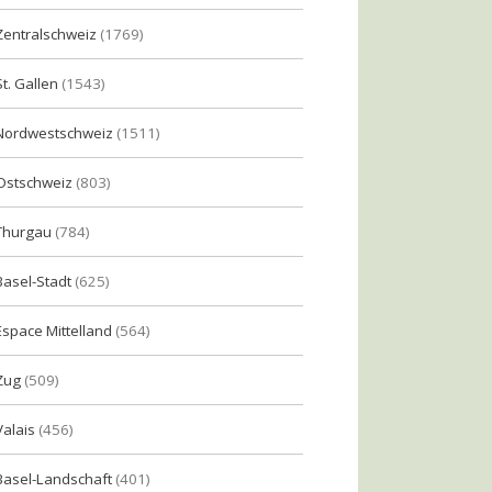
Zentralschweiz
(1769)
St. Gallen
(1543)
Nordwestschweiz
(1511)
Ostschweiz
(803)
Thurgau
(784)
Basel-Stadt
(625)
Espace Mittelland
(564)
Zug
(509)
Valais
(456)
Basel-Landschaft
(401)